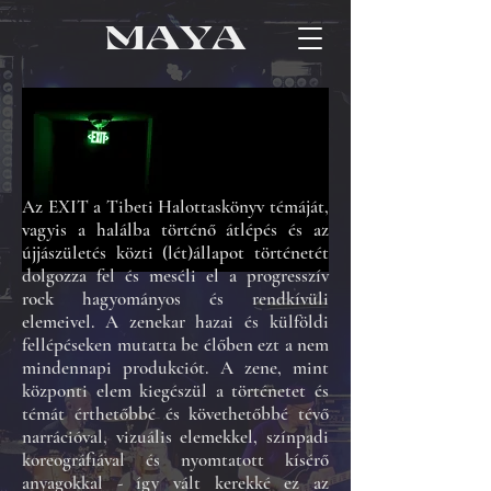
Az EXIT a Tibeti Halottaskönyv témáját,
vagyis a halálba történő átlépés és az
újjászületés közti (lét)állapot történetét
dolgozza fel és meséli el a progresszív
rock hagyományos és rendkívüli
elemeivel. A zenekar hazai és külföldi
fellépéseken mutatta be élőben ezt a nem
mindennapi produkciót. A zene, mint
központi elem kiegészül a történetet és
témát érthetőbbé és követhetőbbé tévő
narrációval, vizuális elemekkel, színpadi
koreográfiával és nyomtatott kísérő
anyagokkal - így vált kerekké ez az